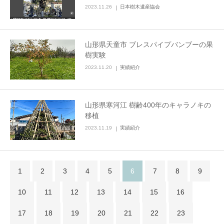
2023.11.26
日本樹木遺産協会
山形県天童市 ブレスパイプバンブーの果
樹実験
2023.11.20
実績紹介
山形県寒河江 樹齢400年のキャラノキの
移植
2023.11.19
実績紹介
1
2
3
4
5
6
7
8
9
10
11
12
13
14
15
16
17
18
19
20
21
22
23