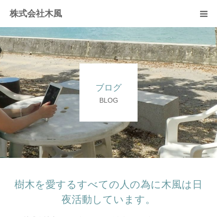
株式会社木風
業務案内
資材販売(ブレスパイプ)
ブログ
樹木医受験応援講座
BLOG
お問い合せ
樹木を愛するすべての人の為に木風は日
夜活動しています。