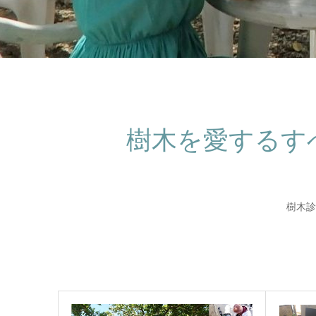
樹木を愛するす
樹木診