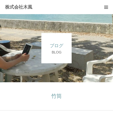
株式会社木風
業務案内
資材販売(ブレスパイプ)
ブログ
樹木医受験応援講座
BLOG
お問い合せ
竹筒