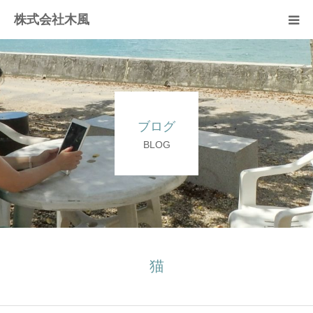
株式会社木風
業務案内
資材販売(ブレスパイプ)
ブログ
樹木医受験応援講座
BLOG
お問い合せ
猫