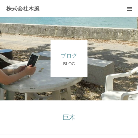
株式会社木風
業務案内
資材販売(ブレスパイプ)
ブログ
樹木医受験応援講座
BLOG
お問い合せ
巨木