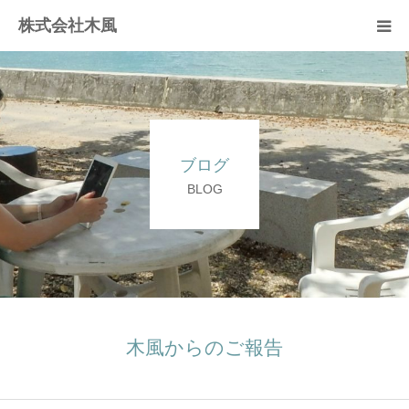
株式会社木風
業務案内
資材販売(ブレスパイプ)
ブログ
樹木医受験応援講座
BLOG
お問い合せ
木風からのご報告