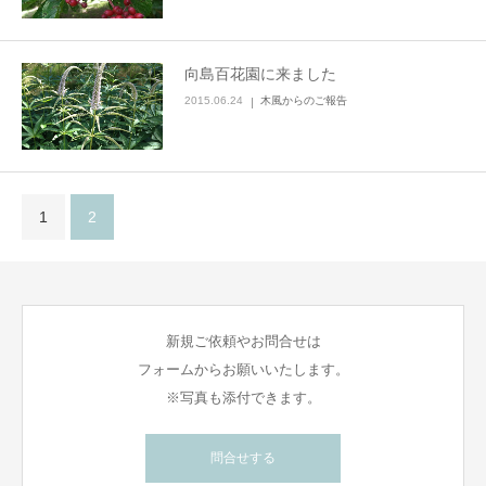
向島百花園に来ました
2015.06.24
木風からのご報告
1
2
新規ご依頼やお問合せは
フォームからお願いいたします。
※写真も添付できます。
問合せする