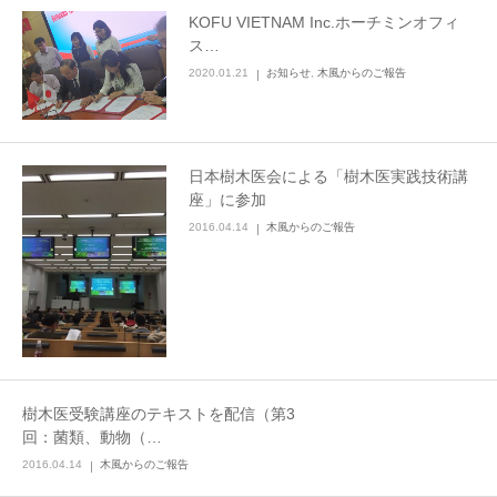
KOFU VIETNAM Inc.ホーチミンオフィ
ス…
2020.01.21
お知らせ
,
木風からのご報告
日本樹木医会による「樹木医実践技術講
座」に参加
2016.04.14
木風からのご報告
樹木医受験講座のテキストを配信（第3
回：菌類、動物（…
2016.04.14
木風からのご報告