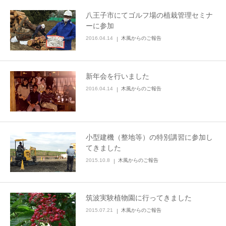
八王子市にてゴルフ場の植栽管理セミナ
ーに参加
2016.04.14
木風からのご報告
新年会を行いました
2016.04.14
木風からのご報告
小型建機（整地等）の特別講習に参加し
てきました
2015.10.8
木風からのご報告
筑波実験植物園に行ってきました
2015.07.21
木風からのご報告