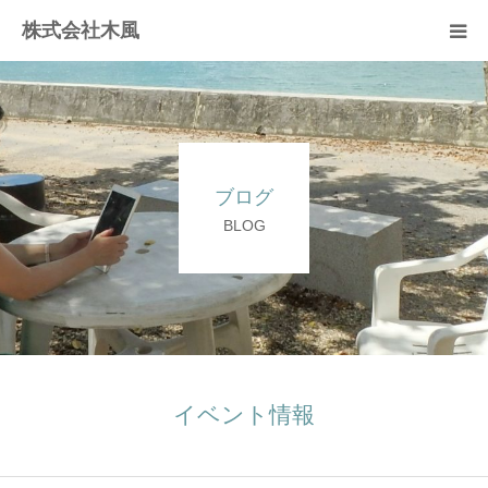
株式会社木風
業務案内
資材販売(ブレスパイプ)
ブログ
樹木医受験応援講座
BLOG
お問い合せ
イベント情報