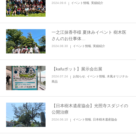
2024.09.6
イベント情報
,
実績紹介
一之江抹香亭様 夏休みイベント 樹木医
さんのお仕事体…
2024.08.30
イベント情報
,
実績紹介
【kafuポット】展示会出展
2024.07.24
お知らせ
,
イベント情報
,
木風オリジナル
商品
【日本樹木遺産協会】光照寺スダジイの
公開治療
2024.06.10
イベント情報
,
日本樹木遺産協会