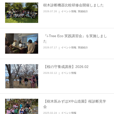
樹木診断機器比較研修会開催しました
2026.07.26
イベント情報
,
実績紹介
『i-Tree Eco 実践講習会』を実施しまし
た
2026.07.17
イベント情報
,
実績紹介
【桜の守養成講座】2026.02
2026.02.12
イベント情報
【樹木医みずほX中山造園】桜診断見学
会
2025.02.24
イベント情報