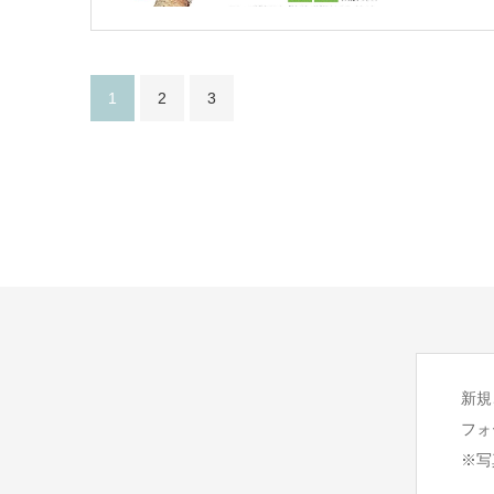
1
2
3
新規
フォ
※写