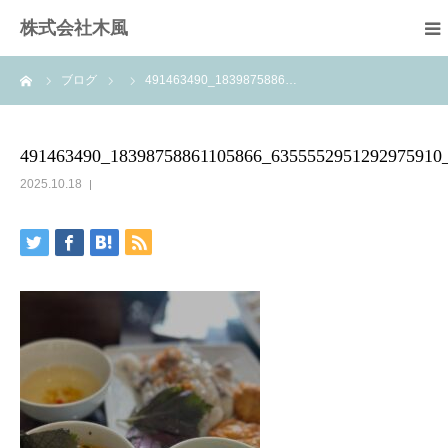
株式会社木風
ーム
ブログ
491463490_1839875886…
業務案内
資材販売(ブレスパイプ)
491463490_18398758861105866_6355552951292975910
2025.10.18
樹木医受験応援講座
お問い合せ